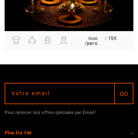
15
€
1h00
/pers.
Pour recevoir nos offres spéciales par Email !
Plan Du Site