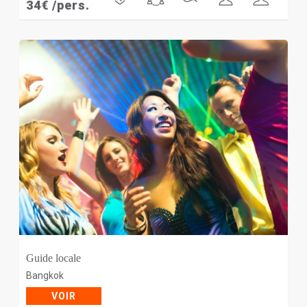
34
€
/pers.
Guide locale
Bangkok
VOIR