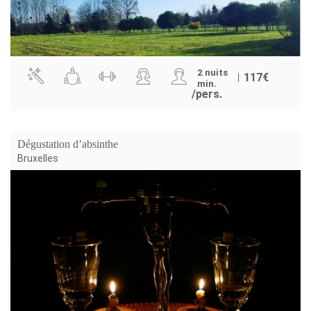
2 nuits
117
€
min.
/pers.
Dégustation d’absinthe
Bruxelles