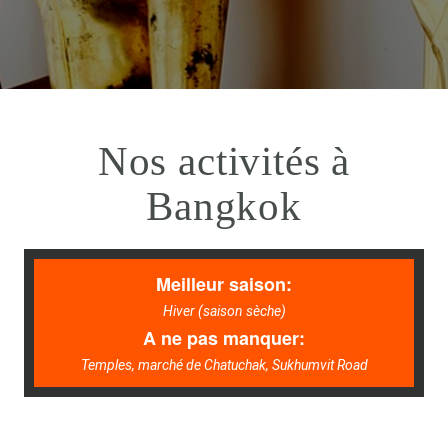
Nos activités à
Bangkok
Meilleur saison:
Hiver (saison sèche)
A ne pas manquer:
Temples, marché de Chatuchak, Sukhumvit Road