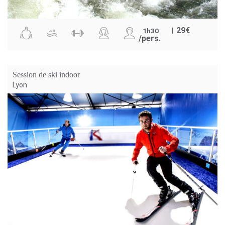
29
€
1h30
/pers.
Session de ski indoor
Lyon