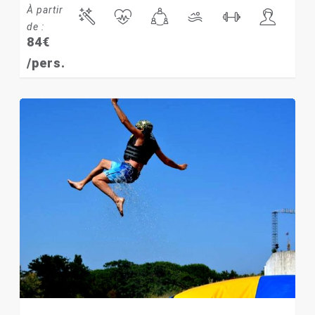
À partir
de :
84
€
/pers.