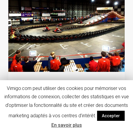
Karting VIP
Vimigo.com peut utiliser des cookies pour mémoriser vos
Rennes
informations de connexion, collecter des statistiques en vue
VOIR
d’optimiser la fonctionnalité du site et créer des documents
À partir de :
marketing adaptés à vos centres d’intérêt.
Accepter
61
€
/pers.
En savoir plus