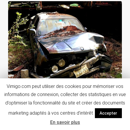
Vimigo.com peut utiliser des cookies pour mémoriser vos
Car smash à Prague – Faites de la voiture une véritable
informations de connexion, collecter des statistiques en vue
épave !
d’optimiser la fonctionnalité du site et créer des documents
Prague
marketing adaptés à vos centres d’intérêt.
Accepter
VOIR
En savoir plus
À partir de :