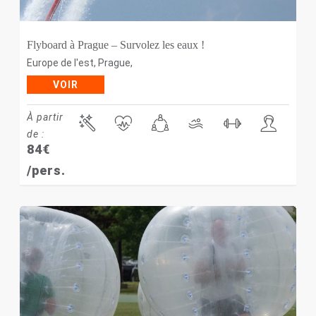
Flyboard à Prague – Survolez les eaux !
Europe de l'est
,
Prague
,
VOIR
À partir
de :
84
€
/pers.