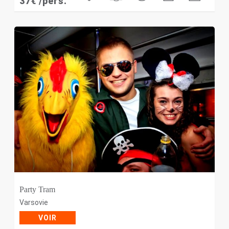
37
€
/pers.
Party Tram
Varsovie
VOIR