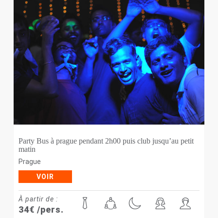
Party Bus à prague pendant 2h00 puis club jusqu’au petit
matin
Prague
VOIR
À partir de :
34
€
/pers.