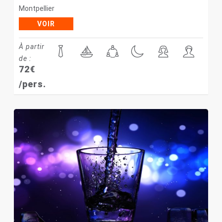
Montpellier
VOIR
À partir
de :
72
€
/pers.