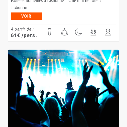
Boîte et bouteilles à Lisbonne – Une nuit de folie !
Lisbonne
VOIR
À partir de :
61
€
/pers.