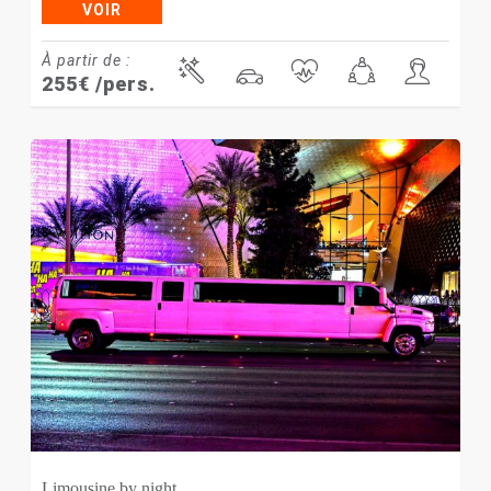
VOIR
À partir de :
255
€
/pers.
Limousine by night