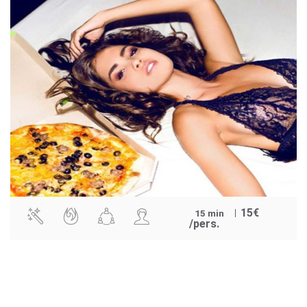
15
€
15 min
/pers.