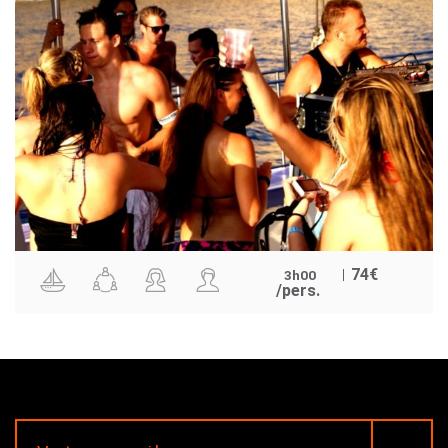
74
€
3h00
/pers.