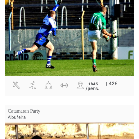
42
€
1h45
/pers.
Catamaran Party
Albufeira