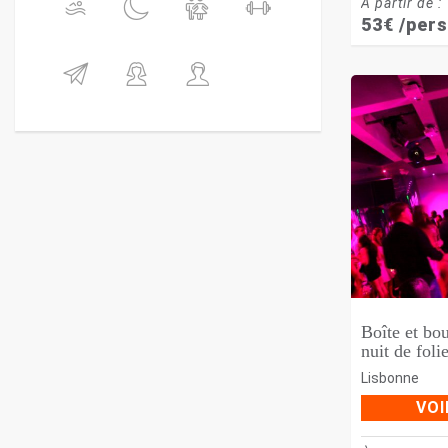
À partir de :
53
€
/pers
Boîte et bo
nuit de folie
Lisbonne
VOI