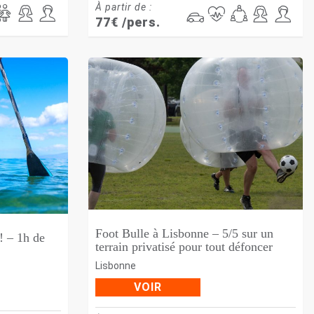
À partir de :
77
€
/pers.
Foot Bulle à Lisbonne – 5/5 sur un
! – 1h de
terrain privatisé pour tout défoncer
Lisbonne
VOIR