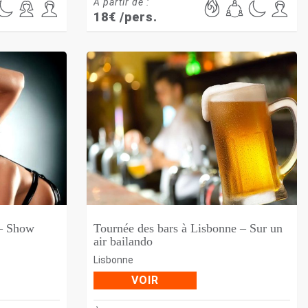
À partir de :
18
€
/pers.
 – Show
Tournée des bars à Lisbonne – Sur un
air bailando
Lisbonne
VOIR