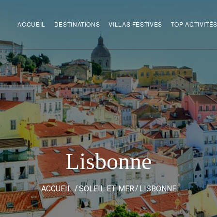
ACCUEIL
DESTINATIONS
VILLAS FESTIVES
TOP ACTIVITÉ
Lisbonne
ACCUEIL
SOLEIL ET MER
LISBONNE