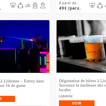
À partir de :
.
49
€
/pers.
Dégustation de bières à Li
à Lisbonne – Entrez dans
Savourez la meilleure des 
pour 1h de game
locales
Lisbonne
R
VOIR