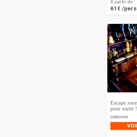
À partir de :
61
€
/pers
Escape roo
pour sortir !
Lisbonne
VOI