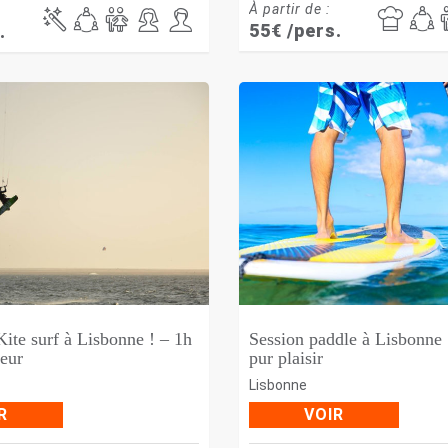
À partir de :
55
€
/pers.
.
Kite surf à Lisbonne ! – 1h
Session paddle à Lisbonne 
eur
pur plaisir
Lisbonne
R
VOIR