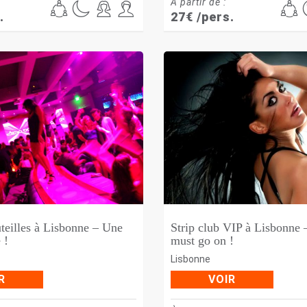
À partir de :
.
27
€
/pers.
uteilles à Lisbonne – Une
Strip club VIP à Lisbonne
 !
must go on !
Lisbonne
R
VOIR