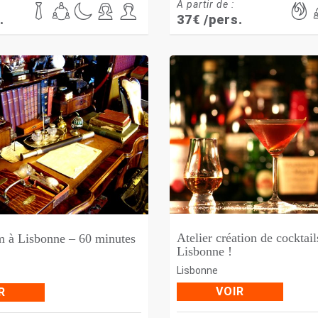
À partir de :
.
37
€
/pers.
Atelier création de cocktail
m à Lisbonne – 60 minutes
Lisbonne !
Lisbonne
VOIR
R