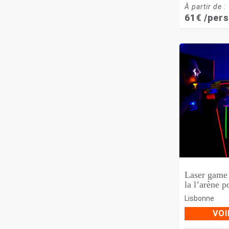
À partir de :
61
€
/pers
Laser game 
la l’arène 
Lisbonne
VOI