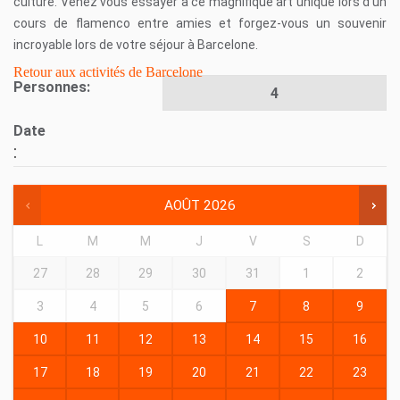
culture.
Venez vous essayer à ce magnifique art unique lors d’un
cours de flamenco entre amies et forgez-vous un souvenir
incroyable lors de votre séjour à Barcelone.
Retour aux activités de Barcelone
Personnes:
Date
:
AOÛT
2026
L
M
M
J
V
S
D
27
28
29
30
31
1
2
3
4
5
6
7
8
9
10
11
12
13
14
15
16
17
18
19
20
21
22
23