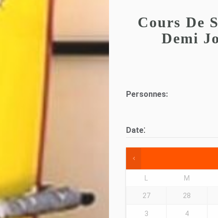
Cours De S
Demi Jo
Personnes:
:
Date
L
M
27
28
3
4