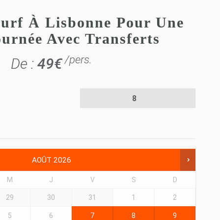
urf À Lisbonne Pour Une
urnée Avec Transferts
/pers.
De :
49
€
AOÛT
2026
M
J
V
S
D
29
30
31
1
2
5
6
7
8
9