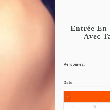
Entrée En 
Avec Ta
Personnes:
:
Date
L
M