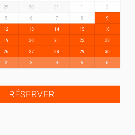
29
30
31
1
2
5
6
7
8
9
12
13
14
15
16
19
20
21
22
23
26
27
28
29
30
2
3
4
5
6
RÉSERVER