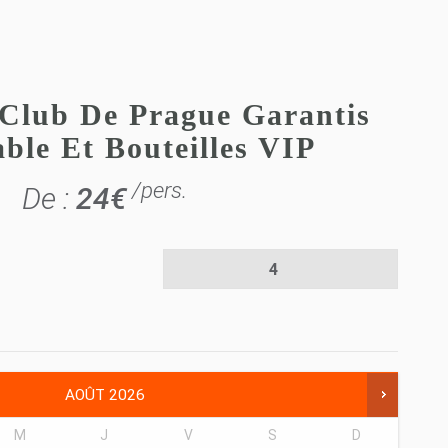
Club De Prague Garantis
ble Et Bouteilles VIP
/pers.
De :
24
€
AOÛT
2026
M
J
V
S
D