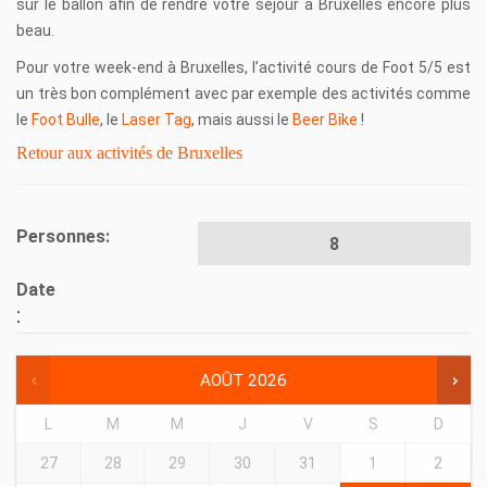
sur le ballon afin de rendre votre séjour à Bruxelles encore plus
beau.
Pour votre week-end à Bruxelles, l’activité cours de Foot 5/5 est
un très bon complément avec par exemple des activités comme
le
Foot Bulle
, le
Laser Tag
, mais aussi le
Beer Bike
!
Retour aux activités de Bruxelles
Personnes:
Date
:
AOÛT
2026
L
M
M
J
V
S
D
27
28
29
30
31
1
2