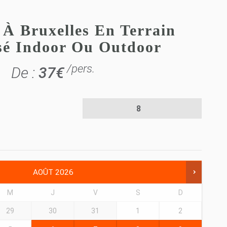
 À Bruxelles En Terrain
isé Indoor Ou Outdoor
/pers.
De :
37
€
AOÛT
2026
M
J
V
S
D
29
30
31
1
2