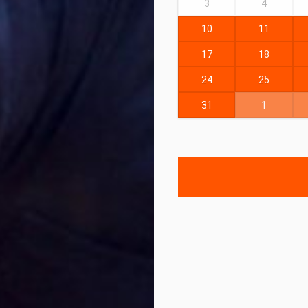
3
4
10
11
17
18
24
25
31
1