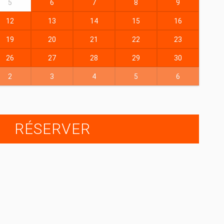
5
6
7
8
9
12
13
14
15
16
19
20
21
22
23
26
27
28
29
30
2
3
4
5
6
RÉSERVER