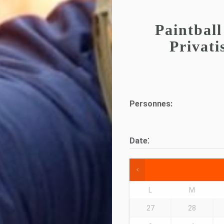
Paintball
Privat
Personnes:
:
Date
L
M
27
28