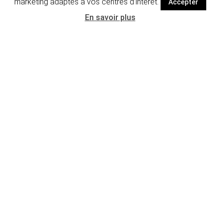
marketing adaptés à vos centres d’intérêt.
Accepter
En savoir plus
Détails de
FAQ & avis
l'activité
Informations générales
Informations :
Durée :
3h00
Langues :
Anglais
Localisation :
Centre-ville de Budapest
Tarifs par personne :