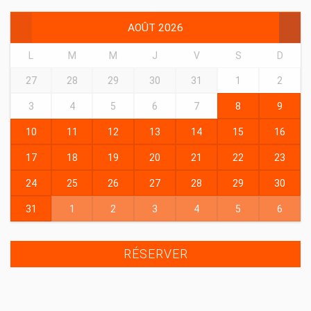
AOÛT
2026
L
M
M
J
V
S
D
27
28
29
30
31
1
2
3
4
5
6
7
8
9
10
11
12
13
14
15
16
17
18
19
20
21
22
23
24
25
26
27
28
29
30
31
1
2
3
4
5
6
RÉSERVER